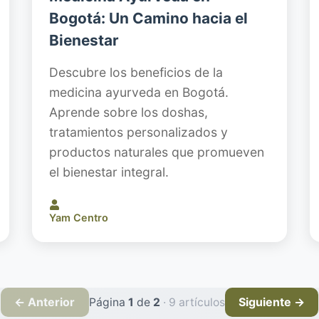
Bogotá: Un Camino hacia el
Bienestar
Descubre los beneficios de la
medicina ayurveda en Bogotá.
Aprende sobre los doshas,
tratamientos personalizados y
productos naturales que promueven
el bienestar integral.
Yam Centro
← Anterior
Siguiente →
Página
1
de
2
·
9
artículos